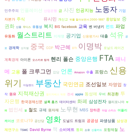
노동자
사진
인플레이션
인공지능
민주주의
금
기업
산업은행
증
유시민
주식
기후변화
자본가
중앙일보
개신교
뒤를 돌아보면서:2000-1887
권화
복지
파업
교육
펀드
벤 버냉키
BIS
facebook
유동성
신용
무디스
월스트리트
석유
공기업
대출
유동화
이재명
신용평가사
공
이명박
중국
박근혜
경제학
GDP
로널드 레이건
포
성차별
DTI
FTA
중앙은행
패니
헨리 폴슨
아이폰
계획경제
오스카르 랑게
신용
언론
메
폴 크루그먼
고용
프랑스
수출
잡담
Amazon
위기
부동산
국민연금
조선일보
자영업
창
아일랜드
지적재산권
투
동성애
최경환
원유
우버
작
전세
apple
엘리자베스 워렌
자은행
화폐
삼성전자
한국경제신문
셜록 홈즈
데이터센터
캘리포니아
부
노무현
법인세
철도
규제
MBS
장하준
원자재
어플리
패
물
아담 스미스
영화
코로나19
공공성
파생상품
도널드 트럼프
삼성경
케이션
공산당
노
책
소비에트
David Byrne
제연구소
통화
포항제철
TSMC
소유
신용카드