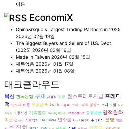
이든
EconomiX
China&rsquo;s Largest Trading Partners in 2025
2026년 02월 19일
The Biggest Buyers and Sellers of U.S. Debt
(2025)
2026년 02월 19일
Made in Taiwan
2026년 02월 15일
제목없음
2026년 01월 17일
제목없음
2026년 01월 08일
태크클라우드
북한
부채
월스트리트저널
프레디
한국은행
임금
사유화
맥
부동산PF
twitter
반도체
프리드리히 엥겔스
조지 오웰
애플
뉴욕
쌍용
양적완화
기축통화
금융자본
노동시간
자동차
The Big Short
스트레스테스트
은행
민주당
미군
인프라스트럭처
The Smiths
주식회사
테슬
kbs
대체투자
박정희
저작권
주택
스마트폰
땡땡의 모험
부유세
라
소득세
미술