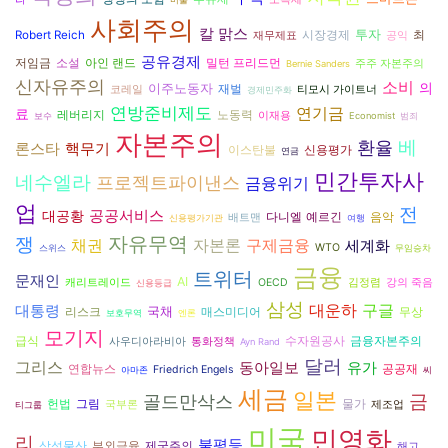
사회주의
칼 맑스
투자
시장경제
Robert Reich
최
재무제표
공익
공유경제
저임금
소설
아인 랜드
밀턴 프리드먼
주주 자본주의
Bernie Sanders
신자유주의
소비
의
이주노동자
재벌
코레일
티모시 가이트너
경제민주화
연방준비제도
연기금
료
노동력
레버리지
이재용
보수
Economist
범죄
자본주의
환율
베
론스타
핵무기
이스탄불
신용평가
연금
민간투자사
네수엘라
프로젝트파이낸스
금융위기
업
전
공공서비스
대공황
다니엘 예르긴
음악
배트맨
신용평가기관
여행
자유무역
쟁
자본론
구제금융
채권
세계화
WTO
스위스
무임승차
금융
트위터
문재인
AI
캐리트레이드
OECD
김정렴
강의 죽음
신용등급
삼성
대운하
구글
대통령
국채
리스크
매스미디어
무상
보호무역
엔론
모기지
수자원공사
금융자본주의
급식
사우디아라비아
통화정책
Ayn Rand
달러
그리스
동아일보
유가
연합뉴스
공공재
Friedrich Engels
아마존
씨
세금
일본
골드만삭스
금
헌법
그림
물가
국부론
제조업
티그룹
미국
민영화
리
불평등
삼성물산
부외금융
제국주의
해고