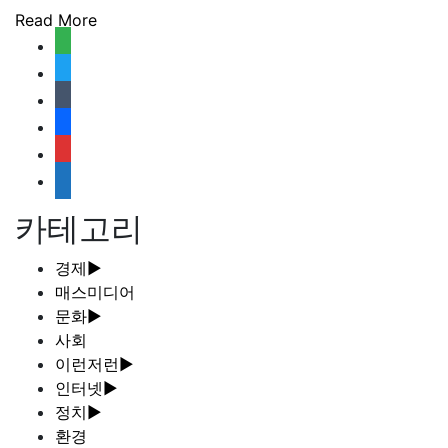
Read More
feedly
twitter
tumblr
facebook
rss
media-
document
카테고리
경제
►
매스미디어
문화
►
사회
이런저런
►
인터넷
►
정치
►
환경