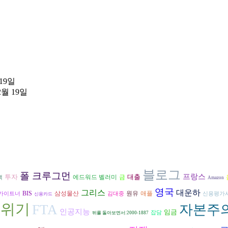
 19일
2월 19일
블로그
폴 크루그먼
프랑스
투자
대출
에드워드 벨러미
금
책
Amazon
영국
그리스
대운하
삼성물산
원유
BIS
애플
가이트너
김대중
신용평가
신용카드
용위기
FTA
자본주
인공지능
임금
잡담
뒤를 돌아보면서:2000-1887