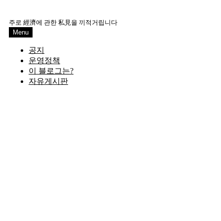
Skip
to
주로 經濟에 관한 私見을 끼적거립니다
content
Menu
공지
운영정책
이 블로그는?
자유게시판