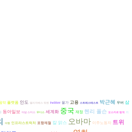
박근혜
인도
고용
삼
플랫폼
twitter
음악
물가
우버
엘리자베스 워렌
스트레스테스트
중국
헨리 폴슨
동아일보
세계화
재정
사
아담 스미스
무디스
오스카르 랑게
기
의
오바마
트위
칼 맑스
이주노동자
인프라스트럭처
포항제철
여행