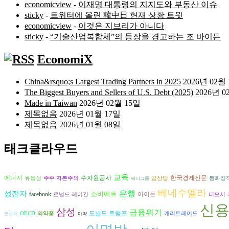
economicview
-
이재명 대통령의 지지도와 부동산 이슈
sticky
-
트위터에 올린 韓中日 현재 상황 트윗
economicview
-
이것은 지브리가 아니다
sticky
-
“기술산업복합체”의 등장을 경고하는 조 바이든
EconomiX
China&rsquo;s Largest Trading Partners in 2025
2026년 02월
The Biggest Buyers and Sellers of U.S. Debt (2025)
2026년 0
Made in Taiwan
2026년 02월 15일
제목없음
2026년 01월 17일
제목없음
2026년 01월 08일
태크클라우드
교육
에너지
수자원공사
한국경제신문
유동성
주주 자본주의
공산당
통화정
씨티그룹
베네수엘라
은행
성전자
소비에트
아이폰
facebook
로널드 레이건
티모시 
신
삼성
금융위기
도널드 트럼프
OECD
의약품
캐리트레이드
본소득
마약