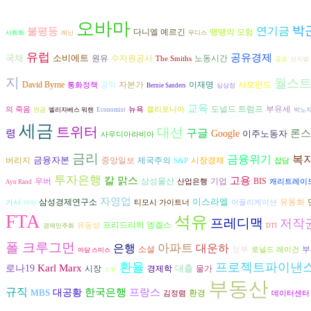
오바마
박
불평등
연기금
다니엘 예르긴
땡땡의 모험
사회화
레닌
무디스
유럽
공유경제
국채
소비에트
원유
수자원공사
노동시간
The Smiths
공포
성차별
지
월스
David Byrne
자본가
이재명
사모펀드
통화정책
공익
Bernie Sanders
심상정
교육
도널드 트럼프
부유세
의 죽음
뉴욕
캘리포니아
연금
엘리자베스 워렌
Economist
박노
세금
트위터
대선
구글
론스
령
Google
이주노동자
사우디아라비아
금리
금융위기
복
금융자본
시장경제
버리지
중앙일보
제국주의
S&P
잡담
투자은행
고용
칼 맑스
삼성물산
우버
기업
BIS
산업은행
캐리트레이
Ayn Rand
자영업
이스라엘
삼성경제연구소
유동화
가사
티모시 가이트너
어플리케이션
마약
FTA
석유
프레디맥
저작
프리드리히 엥겔스
유동성
경제민주화
DTI
폴 크루그먼
은행
아파트
대운하
소설
정부
부
로널드 레이건
아담 스미스
환율
프로젝트파이낸
Karl Marx
로나19
대출
시장
경제학
물가
소유
부동산
규직
한국은행
프랑스
MBS
대공황
환경
김정렴
데이터센터