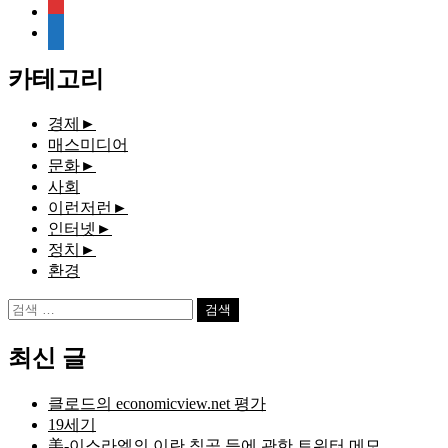
rss
media-
document
카테고리
경제
►
매스미디어
문화
►
사회
이런저런
►
인터넷
►
정치
►
환경
검
색:
최신 글
클로드의 economicview.net 평가
19세기
美-이스라엘의 이란 침공 등에 관한 트위터 메모