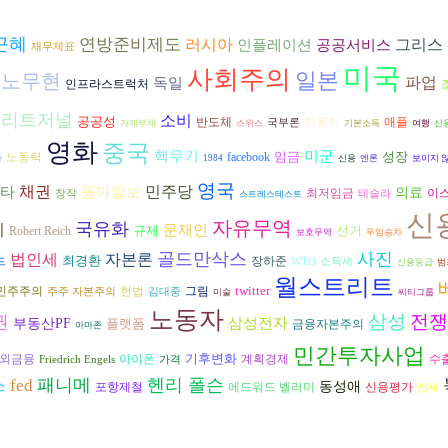
근혜
연방준비제도
러시아
그리스
인플레이션
공공서비스
재무제표
미국
사회주의
일본
노무현
파업
독일
인프라스트럭처
트리트저널
소비
공공성
반도체
자동차
애플
국부론
가계부채
스위스
기본소득
여행
신
영화
중국
핵무기
미군
임금
성장
노동력
facebook
자
1984
신용
엔론
보이지 
영국
타
채권
동아일보
민주당
의료
최저임금
이
창작
테슬라
스트레스테스트
신
자유무역
국유화
지
문재인
규제
선거
Robert Reich
보호무역
무임승차
골드만삭스
사진
자본론
법인세
최경환
장하준
드
WTO
소득세
신용등급
범
월스트리트
twitter
헌법
그림
민주주의
주주 자본주의
김대중
미술
씨티그룹
노동자
삼성
전쟁
권
삼성전자
부동산PF
플랫폼
금융자본주의
아마존
민간투자사업
기후변화
아이폰
수
외금융
계획경제
Friedrich Engels
가격
스
패니메
헨리 폴슨
fed
동성애
포항제철
에드워드 벨러미
신용평가
전세