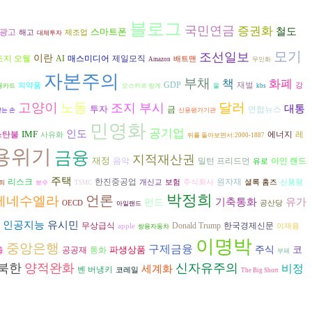
블로그
국민연금
증권화
철도
스마트폰
광고
해고
제조업
대체투자
모기
조선일보
이란
조지 오웰
AI
매스미디어
제일모직
배트맨
Amazon
무인화
자본주의
부채
책
화폐
재벌
GDP
의약품
강
용카드
오스카르 랑게
물
kbs
고양이
노동
달러
조지 부시
대통
투자
연합뉴스
금
않는 손
신용평가기관
민영화
공기업
인도
IMF
에너지
스탄불
레
사유화
뒤를 돌아보면서:2000-1887
용위기
금융
지적재산권
재정
음악
밀턴 프리드먼
아인 랜드
유로
주택
리스크
한진중공업
원자재
개신교
보험
주식회사
셜록 홈즈
신용평
죄
보수
TSMC
박정희
언론
베네수엘라
기축통화
유가
펀드
OECD
공산당
아일랜드
인공지능
유시민
무상급식
Donald Trump
한국경제신문
apple
이재용
쌍용자동차
이명박
중앙은행
구제금융
파생상품
주식
코
출
공공재
통화
부패
북한
양적완화
신자유주의
비정
세계화
벤 버냉키
코레일
The Big Short