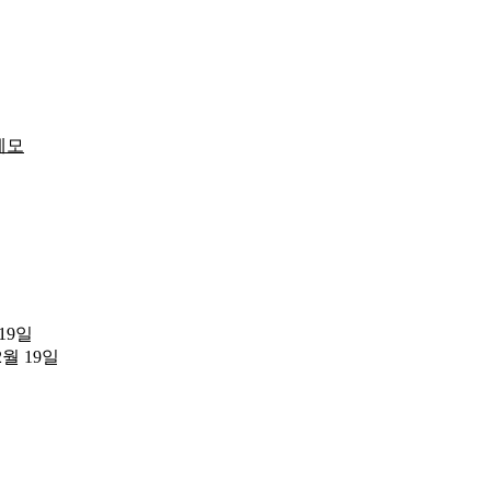
메모
 19일
2월 19일