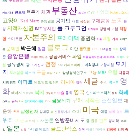
투자은행
부외금융
차별
공포
오스
부동산
채권
핵무기
자영업
성장
반도체
Robert Reich
apple
카르 랑게
고양이
노동
공기업
구제금융
Karl Marx
재벌
환
중앙일보
공산당
폴 크루그먼
지적재산권
유시민
IMF
최경
경
땡땡의 모험
가계부채
자본주의
프레디맥
증권화
환
스마트폰
재정
가격
미술
씨티그
블로그
박근혜
문재인
임금
이란
플랫폼
장하
OECD
유동성
룹
부패
중앙은행
파업
공공서비스
준
소
보이지 않는 손
뒤를 돌아보면서:2000-1887
사회화
모기
전쟁
공유경제
광고
설
계획경제
포항제철
개신교
캐리트레이드
소유
지
구글
유럽
고용
MBS
리스크
자동차
최저임금
삼성경제연구소
아담 스미스
세금
영
아파트
러시아
주식
시장경제
에드워드 벨러미
잡담
국부론
화
영국
복지
화폐
에너지
수출
통화
인프라스트럭처
보호무역
신용카드
범죄
부채
저작권
조선일보
금융위기
대
뉴욕
스위스
kbs
엘리자베스 워렌
1984
미국
트
운하
삼성전자
소비
애플
유로
김대중
신용평가사
셜록 홈즈
물
위터
자본론
연방준비제도
미군
펀드
원유
경제학
금
재무제표
코레
일본
골드만삭스
다니엘 예르긴
일
창작
어플리케이션
김정렴
강의 죽
신용