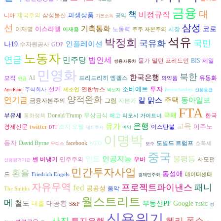
금융
대
책
비정규직
파생상품
삼성물산
제국주의
니아
공익
기본소득
선
삼성
기축통화
이스라엘
코로
노동력
시장
이재명
이재용
주주 자본주의
석유
박정희
국유화
국민
인플레이션
나19
수자원공사
GDP
노동자
연금
민주당
법인세
물가
밀턴 프리드먼
BIS
제일
쌍용자동차
민영화
북한
한국은행
AI
프리드리히 엥겔스
모직
유동화
의약품
연금
선거
소비에트
투자
연합뉴스
주식회사
제조업
Ayn Rand
박노자
Bernie Sanders
신용등급
양적완화
연기금
동아일보
칼 맑스
주택
금융자본주의
그림
자본가
FTA
국채
부유세
Donald Trump
무상급식
한국
통화정책
해고
티모시 가이트너
은행
유가
교육
twitter
이주노
조지 오웰
경제신문
이스탄불
DTI
대체투자
마약
이명박
동자
David Byrne
도널드 트럼프
facebook
WTO
소득세
무디스
보수
중국
인도
인공지능
불평등
벤 버냉키
민주주의
우버
사모펀
신용평가기관
민간투자사업
환율
동성애
드
Friedrich Engels
데이터센터
경제민주화
자유무역
프로젝트파이낸스
패니
fed
공공성
음악
The Smiths
월스트리트
메
철도
대출
대공황
부동산PF
Google
S&P
TSMC
성
신용위기
사진
헨리 폴슨