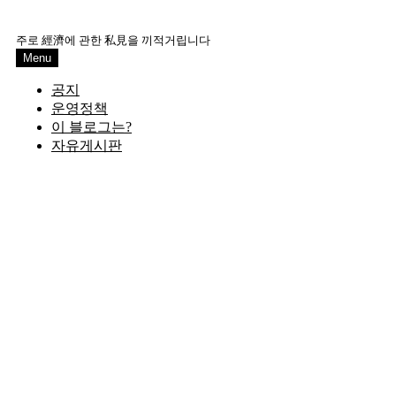
Skip
to
주로 經濟에 관한 私見을 끼적거립니다
content
Menu
공지
운영정책
이 블로그는?
자유게시판