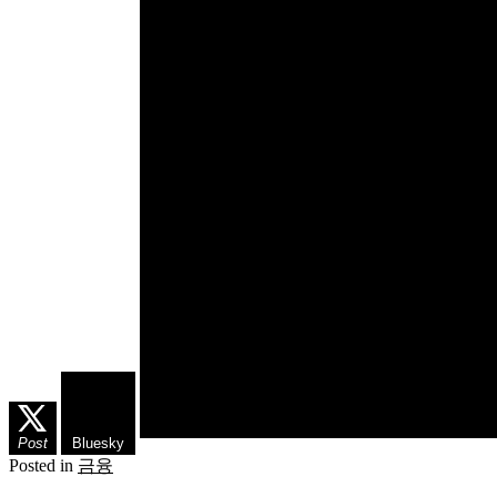
Post
Bluesky
Posted in
금융