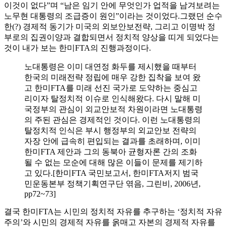
이것이 없다”며 “남은 임기 안에 무엇인가 업적을 남겨보려는
노무현 대통령의 조급증이 원인”이라는 것이었다.그랬던 순수
한(?) 경제적 동기가 미국의 외보안보전략, 그리고 이명박 정
부로의 집권이양과 결합되면서 정치적 양상을 띠게 되었다는
것이 내가 보는 한미FTA의 진행과정이다.
노대통령은 이미 대연정 화두를 제시했을 때부터
한국의 미래전략 정립에 매우 강한 집착을 보여 왔
고 한미FTA를 미래 선진 국가로 도약하는 중심고
리이자 탈정치적 이슈로 인식해왔다. 다시 말해 미
국정부의 관심이 외교안보적 차원이라면 노대통령
의 주된 관심은 경제적인 것이다. 이런 노대통령의
탈정치적 인식은 부시 행정부의 외교안보 전략의
자장 안에 급속히 편입되는 결과를 초래하며, 이미
한미FTA 제안과 그의 동북아 균형자론 간의 조화
될 수 없는 모순에 대해 많은 이들이 문제를 제기하
고 있다.[한미FTA 국민보고서, 한미FTA저지 범국
민운동본부 정책기획연구단 엮음, 그린비, 2006년,
pp72~73]
결국 한미FTA는 시민의 정치적 자유를 추구하는 ‘정치적 자유
주의’와 시민의 경제적 자유를 옭매고 자본의 경제적 자유를