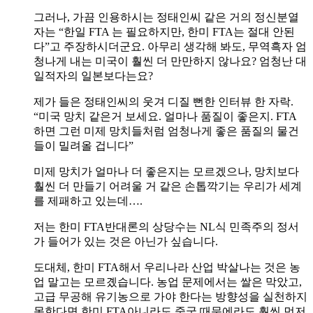
그러나, 가끔 인용하시는 정태인씨 같은 거의 정신분열
자는 “한일 FTA 는 필요하지만, 한미 FTA는 절대 안된
다”고 주장하시더군요. 아무리 생각해 봐도, 무역흑자 엄
청나게 내는 미국이 훨씬 더 만만하지 않나요? 엄청난 대
일적자의 일본보다는요?
제가 들은 정태인씨의 웃겨 디질 뻔한 인터뷰 한 자락.
“미국 망치 같은거 보세요. 얼마나 품질이 좋은지. FTA
하면 그런 미제 망치들처럼 엄청나게 좋은 품질의 물건
들이 밀려올 겁니다”
미제 망치가 얼마나 더 좋은지는 모르겠으나, 망치보다
훨씬 더 만들기 어려울 거 같은 손톱깍기는 우리가 세계
를 제패하고 있는데….
저는 한미 FTA반대론의 상당수는 NL식 민족주의 정서
가 들어가 있는 것은 아닌가 싶습니다.
도대체, 한미 FTA해서 우리나라 산업 박살나는 것은 농
업 말고는 모르곘습니다. 농업 문제에서는 쌀은 막았고,
고급 무공해 유기농으로 가야 한다는 방향성을 실천하지
못한다면 한미 FTA아니라도 중국 때문에라도 훨씬 먼저