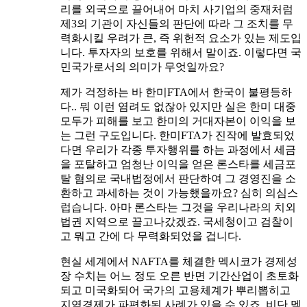
리를 외국으로 끌어내어 마치 사기업의 중재처럼
제3의 기관이 자신들의 판단에 따라 그 조치를 무
력화시킬 우려가 큰, 즉 위헌적 요소가 있는 제도입
니다. 투자자의 보호를 위해서 말이죠. 이렇다면 국
민국가로서의 의미가 무엇일까요?
제가 걱정하는 바 한미FTA에서 한국이 불평등하
다.. 뭐 이런 염려도 없잖아 있지만 실은 한미 대중
모두가 피해를 보고 한미의 거대자본이 이익을 보
는 그런 구도입니다. 한미FTA가 진작에 발효되었
다면 우리가 각종 투자행위를 하는 과정에서 세금
을 포탈하고 엄청난 이익을 얻은 론스타를 세금포
탈 혐의로 국내법정에서 판단하여 그 경영진을 소
환하고 과세하는 것이 가능했을까요? 심히 의심스
럽습니다. 아마 론스타는 그것을 우리나라의 치외
법권 지역으로 끌고나갔겠죠. 국세청이고 검찰이
고 뭐고 간에 다 무력화되었을 겁니다.
현실 세계에서 NAFTA를 체결한 멕시코가 경제성
장 수치는 어느 정도 오른 반면 기간산업이 초토화
되고 미국화되어 국가의 고용체계가 뿌리뽑히고
지역경제가 파편화된 사례가 있을 수 있죠. 비단 멕