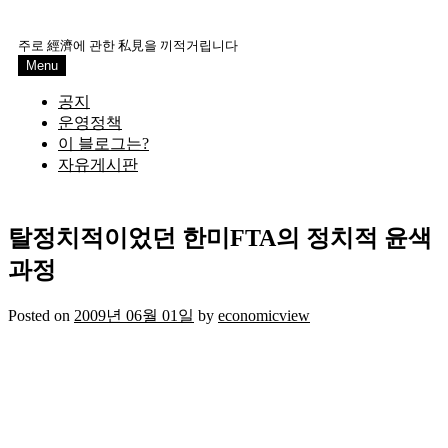
Skip
to
주로 經濟에 관한 私見을 끼적거립니다
content
Menu
공지
운영정책
이 블로그는?
자유게시판
탈정치적이었던 한미FTA의 정치적 윤색
과정
Posted on
2009년 06월 01일
by
economicview