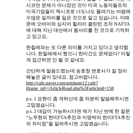
시코만 문제가 아니었던 것이 미국 노동자들조차
미국기업들이 멕시코로 너도나도 몰려가는 바람에
수많은 일자리를 잃은 것으로 알고 있습니다. 이때
문에 오바마와 심지어 힐러리 클린턴 조차 NAFTA
에 대해 지난 대선에서 몸서리를 친 것으로 기억하
고 있고요.
한칠레와는 또 다른 의미를 가지고 있다고 생각합
니다. 한칠레에서 했으니 한미간도 문제없다? 이렇
게 접근하면 안 될 것 같네요.
간단하게 말씀드렸는데 송호창 변호사가 잘 정리
해놓은 글이 있네요. 참고바랍니다.
http://cafe.naver.com/armitage12.cafe?
iframe_url=/ArticleRead.nhn%3Farticleid=158
p.s. 1 표현이 좀 격하신데 좀 차분히 말씀해주시면
고맙겠습니다.
p.s. 2 대답이 가능하시다면 제가 지난 번에 한 질문
“노무현의 한미FTA추진과 이명박의 한미FTA추진
의 차이점”을 알려주시면 고맙겠습니다.