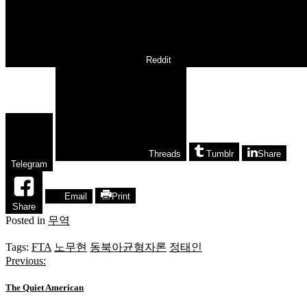
Reddit
Threads
Tumblr
Share
Telegram
Email
Print
Share
Posted in
무역
Tags:
FTA
노무현
동북아균형자론
정태인
Previous:
글
탐
The Quiet American