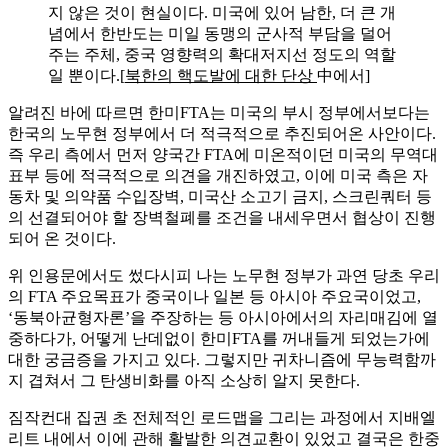
지 않은 것이 현실이다. 미국에 있어 남한, 더 큰 개
념에서 한반도는 미일 동맹의 군사적 부담을 덜어
주는 주체, 중국 영향력의 확대저지선 정도의 역할
일 뿐이다.[
북한의 핵도발에 대한 단상
中에서]
알려진 바에 따르면 한미FTA는 미국의 부시 정부에서보다는
한국의 노무현 정부에서 더 적극적으로 추진되어온 사안이다.
즉 우리 측에서 먼저 양국간 FTA에 미온적이던 미국의 무역대
표부 등에 적극적으로 의견을 개진하였고, 이에 미국 측은 자
동차 및 의약품 수입장벽, 미국산 소고기 금지, 스크린쿼터 등
의 선결되어야 할 장벽철폐를 조건을 내세우면서 협상이 진행
되어 온 것이다.
위 인용문에서도 썼다시피 나는 노무현 정부가 과연 당초 우리
의 FTA 주요목표가 중국이나 일본 등 아시아 주요국이었고,
‘동북아균형자론’을 주장하는 등 아시아에서의 자리매김에 열
중하다가, 어떻게 난데없이 한미FTA를 꺼내들게 되었는가에
대한 궁금증을 가지고 있다. 그렇지만 귀차니즘에 무능력함까
지 겹쳐서 그 탄생비화를 아직 소상히 알지 못한다.
짐작컨대 집권 초 전체적인 로드맵을 그리는 과정에서 지배엘
리트 내에서 이에 관해 활발한 의견교환이 있었고 결국은 한중