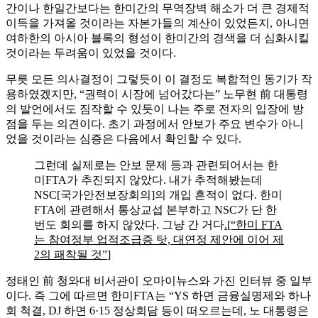
간이나 한일간보다는 한미간의 무역장벽 해소가 더 큰 경제적
이득을 가져올 것이라는 자본가들의 계산이 있었든지, 아니면
여하한의 아시아 블록의 형성이 한미간의 경색을 더 심화시킬
것이라는 두려움이 있었을 것이다.
무릇 모든 의사결정이 그렇듯이 이 결정도 복합적인 동기가 작
용하였겠지만, “권력이 시장에 넘어갔다는” 노무현 前 대통령
의 발언에서도 짐작할 수 있듯이 나는 주로 전자의 입장에 방
점을 두는 의견이다. 초기 과정에서 안보가 주요 변수가 아니
었을 것이라는 심증은 다음에서 확인할 수 있다.
그런데 실제로는 안보 문제 등과 관련되어서는 한
미FTA가 추진되지 않았다. 내가 추적해봤는데
NSC[국가안전보장회의]의 개입 흔적이 없다. 한미
FTA에 관련해서 통상교섭 본부하고 NSC가 단 한
번도 회의를 하지 않았다. 그냥 간 거다
.[“한미 FTA
는 참여정부 업적조급증 탓, 대연정 제안에 이어 제
2의 패착될 것”
]
정태인 前 청와대 비서관이 오마이뉴스와 가진 인터뷰 중 일부
이다. 즉 그에 따르면 한미FTA는 “YS 하면 금융실명제와 하나
회 척결, DJ 하면 6·15 정상회담 등이 떠오르는데, 노 대통령은