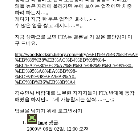
왜들 높은 자리에 올라가면 눈에 보이는 업적에만 치중
하려 하는지…;;
게다가 지금 한 분은 업적의 화신…-_-
수 많은 업을 쌓고 계시니….ㅋ;;
지금 상황으로 보면 FTA는 결론날 거 같은 불안감이 마
구 드네요.
http://woodstocksm.tistory.com/entry/%ED%95%9C
%EB%85%B8%EB%AC%B4%ED%98%84-
%EC%A7%80%EC%A7%80%EC%9E%90%EC%99%80-
%ED%95%A8%EA%BB%98-
%ED%95%98%EA%B3%A0-
%EC%8B%B6%EB%8B%A4
김수민씨 바람대로 노무현 지지자들이 FTA 반대에 동참
해줬음 하지만.. 그게 가능할지는 살짝…. ~_~;;
답글을 남기기 위해 로그인하기
foog
댓글:
2009년 06월 02일, 12:00 오전