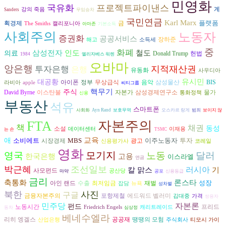
민영화
국유화
프로젝트파이낸스
계
강의 죽음
Sanders
무임승차
국민연금
Karl Marx
플랫폼
획경제
금
The Smiths
캘리포니아
아마존
기본소득
사회주의
노동자
증권화
공공서비스
장하준
해고
소득세
중
화폐
삼성전자
인도
철도
의료
헌법
Donald Trump
1984
엘리자베스 워렌
오바마
앙은행
지적재산권
투자은행
은행
유동화
사우디아
유시민
대공황
아이폰
음악
삼성물산
정부
무상급식
BIS
라비아
apple
씨티그룹
핵무기
주식
David Byrne
자본가
이스탄불
삼성경제연구소
물가
통화정책
신용
부동산
석유
스마트폰
사회화
Ayn Rand
보호무역
오스카르 랑게
범죄
보이지 않
FTA
자본주의
책
채권
동성
소설
데이터센터
이재용
는 손
TSMC
교육
애
소비에트
MBS
이주노동자
투자
시장경제
광고
신용평가사
코레일
영화
모기지
영국
노동
달러
고용
한국은행
이스라엘
연금
박근혜
조선일보
러시아
기
칼 맑스
사모펀드
공산당
마약
공포
신용등급
금리
축통화
론스타
성장
수출
재벌
아인 랜드
최저임금
잡담
뉴욕
성차별
북한
사진
구글
금융자본주의
포항제철
에드워드 벨러미
김대중
가격
쌍용자
자본론
민주당
펀드
프리드
노동시간
Friedrich Engels
캐리트레이드
동차
심상정
베네수엘라
리히 엥겔스
공공재
땡땡의 모험
산업은행
주식회사
티모시 가이