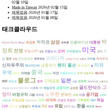
02월 19일
Made in Taiwan
2026년 02월 15일
제목없음
2026년 01월 17일
제목없음
2026년 01월 08일
태크클라우드
박
삼성
저작권
인플레이션
대통령
최경환
Robert Reich
국부론
무디스
미국
정희
전쟁
소비
부동산PF
연합뉴스
수자원공사
기
공익
엔론
프레디맥
원유
업
한진중공업
제국주의
재무제표
의약품
부패
신용평가기관
스위스
자유
신자유주의
헨리 폴슨
금융위기
벤 버냉키
매스미디어
물
중국
무역
재정
에너지
이재명
OECD
어플리케이션
주주 자본주의
Amazon
블로그
일본
구제금융
IMF
경제학
통화
facebook
개신교
여행
신용카드
고
골드만삭스
금융자본
AI
제일모직
사유화
김정렴
뒤를 돌아보면서:2000-1887
노무현
양이
비정규직
공기업
문재인
그림
시장
제조업
보험
스트레
독일
세계화
파생상품
국채
기후변화
도널드 트럼프
S&P
스테스트
아담 스미스
환율
fed
유럽
선거
GDP
원자재
신용평가
부유세
전세
배트맨
레닌
Bernie