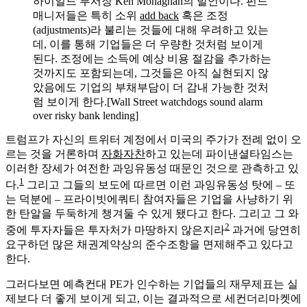
하이일드 부서장 Ken Monaghan의 발언이다. 펀드
매니저들은 특히 소위
add back
혹은 조정
(adjustments)라 불리는 것들에 대해 우려하고 있는
데, 이를 통해 기업들은 더 우량한 것처럼 보이게
된다. 조정에는 소득에 예상 비용 절감을 추가하는
것까지도 포함되는데, 그것들은 아직 실현되지 않
았음에도 기업의 부채부담이 더 감내 가능한 것처
럼 보이게 한다.[Wall Street watchdogs sound alarm
over risky bank lending]
트럼프가 자신의 트위터 계정에서 미국의 주가가 전례 없이 오
르는 것을 거론하며
자화자찬
하고 있는데 파이낸셜타임스는
이러한 장세가 여전한 과잉유동성 때문인 것으로 관측하고 있
1
다.
그리고 그들의 보도에 따르면 이런 과잉유동성 탓에 – 또
는 덕분에 – 프라이빗에쿼티 참여자들은 기업을 사냥하기 위
한 탄알을 두둑하게 챙겨둘 수 있게 됐다고 한다. 그리고 그 와
2
중에 투자자들은 투자처가 마땅하지 않은지라
과거에 당연히
요구하던 많은 채권계약상의 준수조항을 면제해주고 있다고
한다.
그러다보면 예측컨대 PE가 인수하는 기업들의 재무제표는 실
제보다 더 좋게 보이게 되고, 이는 결과적으로 세컨더리마켓에