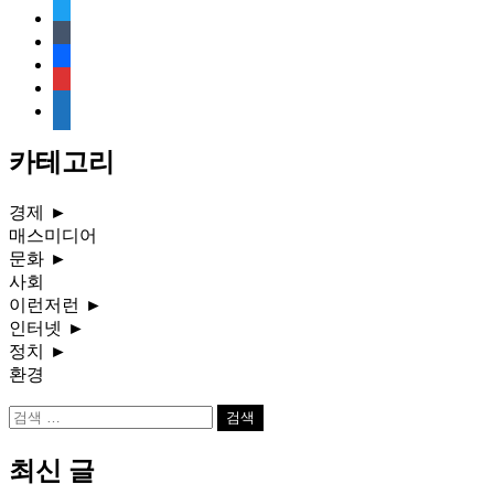
twitter
tumblr
facebook
rss
media-
document
카테고리
경제
►
매스미디어
문화
►
사회
이런저런
►
인터넷
►
정치
►
환경
검
색:
최신 글