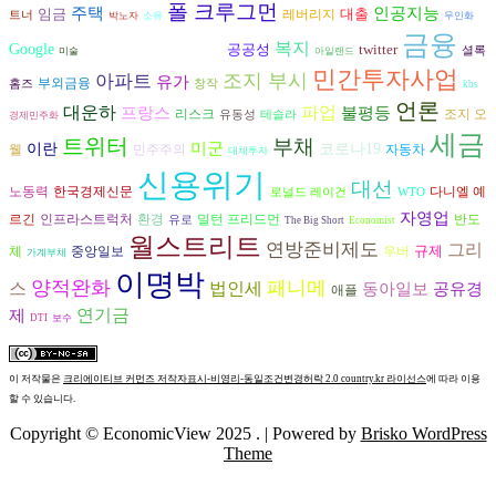
폴 크루그먼
인공지능
주택
임금
대출
레버리지
트너
박노자
소유
무인화
금융
월스트리트저널
복지
Google
공공성
twitter
셜록
미술
아일랜드
민간투자사업
조지 부시
아파트
유가
부외금융
홈즈
창작
kbs
언론
대운하
파업
불평등
프랑스
리스크
조지 오
유동성
테슬라
경제민주화
세금
트위터
부채
미군
이란
코로나19
웰
자동차
민주주의
대체투자
신용위기
대선
노동력
다니엘 예
한국경제신문
로널드 레이건
WTO
자영업
르긴
환경
반도
인프라스트럭처
밀턴 프리드먼
유로
The Big Short
Economist
월스트리트
연방준비제도
그리
규제
체
중앙일보
우버
가계부채
이명박
양적완화
패니메
스
법인세
동아일보
공유경
애플
연기금
제
DTI
보수
이 저작물은
크리에이티브 커먼즈 저작자표시-비영리-동일조건변경허락 2.0 country.kr 라이선스
에 따라 이용
할 수 있습니다.
Copyright © EconomicView 2025 .
| Powered by
Brisko WordPress
Theme