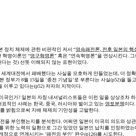
 정치 체제에 관한 비판적인 저서 “
영속패전론, 전후 일본의 
 혁명이론인 “
영구혁명론
” 혹은 “연속혁명론”을 연상시킨다.
다는 것) 선뜻 이해되지 않는 표현이었다.
차 세계대전에서 패배했다는 사실을 모호하게 만들었는데, 더 정확
일본 정부가 8월 15일을 ‘종전 기념일’로 부른다는 사실(p52)을
 이루고 있다는(p52) 저자의 지적이다.
미국인가? 일본의 자칭 내셔널리스트들은 이런 일을 상상조차 하지 
 대표적인 사례는 한국, 중국, 러시아와 벌이고 있는
영토분쟁
이다.
를 밝힘으로써 지배 체제의 기만성을 고발한다.
 패전을 부인했는지를 분석한다. 어쩌면 일본이 미국의 의도와 상
정상화를 위한 노력의 일환으로 그간 있었던 일본인 납치를 인정하였
 개정으로 연계
시키는 ‘패전의 부인’ 완수(p126)를 시도한다.