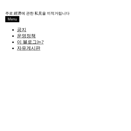
Skip
to
주로 經濟에 관한 私見을 끼적거립니다
content
Menu
공지
운영정책
이 블로그는?
자유게시판