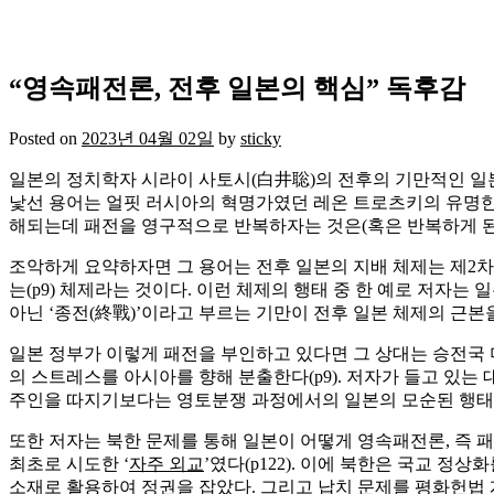
“영속패전론, 전후 일본의 핵심” 독후감
Posted on
2023년 04월 02일
by
sticky
일본의 정치학자 시라이 사토시(白井聡)의 전후의 기만적인 일본
낯선 용어는 얼핏 러시아의 혁명가였던 레온 트로츠키의 유명한
해되는데 패전을 영구적으로 반복하자는 것은(혹은 반복하게 된
조악하게 요약하자면 그 용어는 전후 일본의 지배 체제는 제2
는(p9) 체제라는 것이다. 이런 체제의 행태 중 한 예로 저자는 
아닌 ‘종전(終戰)’이라고 부르는 기만이 전후 일본 체제의 근본을
일본 정부가 이렇게 패전을 부인하고 있다면 그 상대는 승전국 
의 스트레스를 아시아를 향해 분출한다(p9). 저자가 들고 있는
주인을 따지기보다는 영토분쟁 과정에서의 일본의 모순된 행태
또한 저자는 북한 문제를 통해 일본이 어떻게 영속패전론, 즉
최초로 시도한 ‘
자주 외교
’였다(p122). 이에 북한은 국교 
소재로 활용
하여 정권을 잡았다. 그리고
납치 문제를 평화헌법