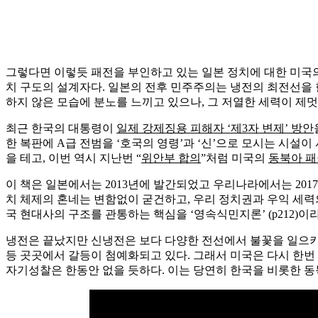
그렇다면 이렇듯 패전을 부인하고 있는 일본 정치에 대한 미국
치 구도의 설계자다. 일본의 전후 민주주의는 냉전의 최전선을 한
하지 않은 모습에 분노를 느끼고 있으나, 그 저열한 세력이 제멋
최근 한국의 대통령이
일제 강제징용 피해자 ‘제3자 변제’ 방안
한 복판에 A급 전범을 ‘호국의 영령’과 ‘신’으로 모시는 시설이 
을 테고, 이번 역시 지난번 “
위안부 합의
”처럼 미국의
동북아 패
이 책은 일본에서는 2013년에 발간되었고 우리나라에서는 201
치 체제의 혼네는 변함없이 굳건하고, 우리 정치권과 우익 세력
국 현대사의 구조를 관통하는 핵심을 ‘영속식민지론’ (p212)
냉전은 끝났지만 신냉전은 보다 다양한 전선에서 불꽃을 일으키고
등 곳곳에서 갈등이 첨예화되고 있다. 그래서 미국은 다시 한번
자기성찰은 한동안 없을 듯하다. 이는 당연히 한국을 비롯한 동