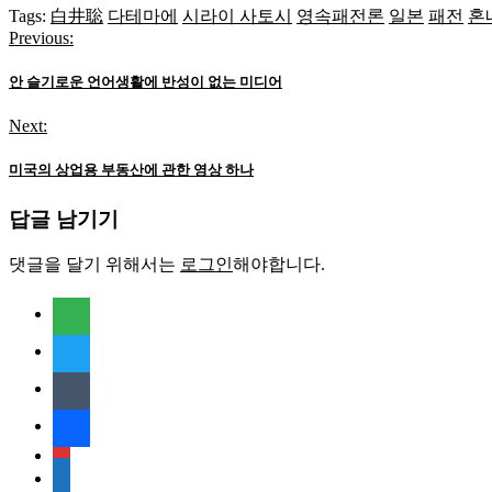
Tags:
白井聡
다테마에
시라이 사토시
영속패전론
일본
패전
혼
Previous:
글
탐
안 슬기로운 언어생활에 반성이 없는 미디어
색
Next:
미국의 상업용 부동산에 관한 영상 하나
답글 남기기
댓글을 달기 위해서는
로그인
해야합니다.
feedly
twitter
tumblr
facebook
rss
media-