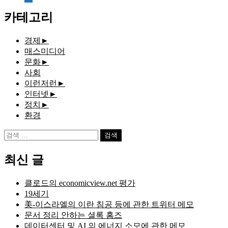
document
카테고리
경제
►
매스미디어
문화
►
사회
이런저런
►
인터넷
►
정치
►
환경
검
색:
최신 글
클로드의 economicview.net 평가
19세기
美-이스라엘의 이란 침공 등에 관한 트위터 메모
문서 정리 안하는 셜록 홈즈
데이터센터 및 AI 의 에너지 소모에 관한 메모