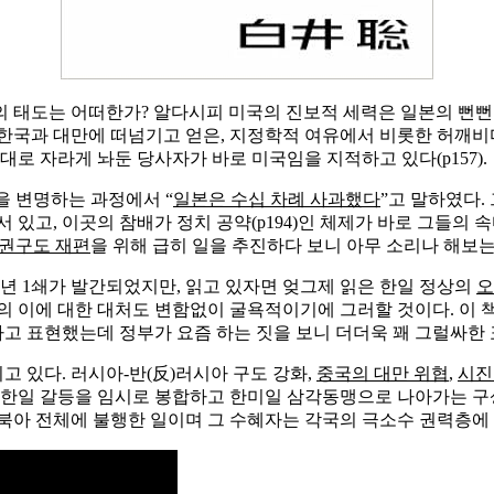
의 태도는 어떠한가? 알다시피 미국의 진보적 세력은 일본의 뻔
국과 대만에 떠넘기고 얻은, 지정학적 여유에서 비롯한 허깨비다(
대로 자라게 놔둔 당사자가 바로 미국임을 지적하고 있다(p157).
을 변명하는 과정에서 “
일본은 수십 차례 사과했다
”고 말하였다.
서 있고, 이곳의 참배가 정치 공약(p194)인 체제가 바로 그들의 
권구도 재편
을 위해 급히 일을 추진하다 보니 아무 소리나 해보는
7년 1쇄가 발간되었지만, 읽고 있자면 엊그제 읽은 한일 정상의
오
의 이에 대한 대처도 변함없이 굴욕적이기에 그러할 것이다. 이 
이라고 표현했는데 정부가 요즘 하는 짓을 보니 더더욱 꽤 그럴싸한
 있다. 러시아-반(反)러시아 구도 강화,
중국의 대만 위협
,
시진
 한일 갈등을 임시로 봉합하고 한미일 삼각동맹으로 나아가는 구
북아 전체에 불행한 일이며 그 수혜자는 각국의 극소수 권력층에