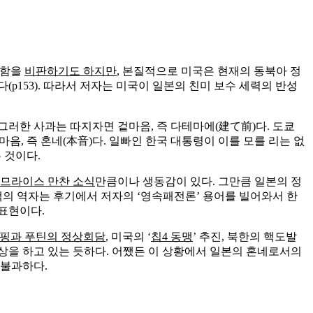
뻔함을
비판하기도 하지만
, 본질적으로 미국은 현재의 동북아 정
p153). 따라서 저자는 미국이 일본의 친미 보수 세력의 반성
 그러한 사과는 따지자면 겉마음, 즉 다테마에(建て前)다. 도쿄
속마음, 즉 혼네(本音)다. 일빠인 한국 대통령이 이를 모를 리는 없
 것이다.
므라이스 만찬 소식
만큼이나 생동감이 있다. 그만큼 일본의 정
책의 역자는 후기에서 저자의 ‘영속패전론’ 용어를 빌어와서 한
 표현이다.
핑과 푸틴의 정상회담
, 미국의 ‘
칩4 동맹
’ 추진, 북한의 핵도발
상을 하고 있는 듯하다. 어쨌든 이 상황에서 일본의 혼네로서의
 불과하다.