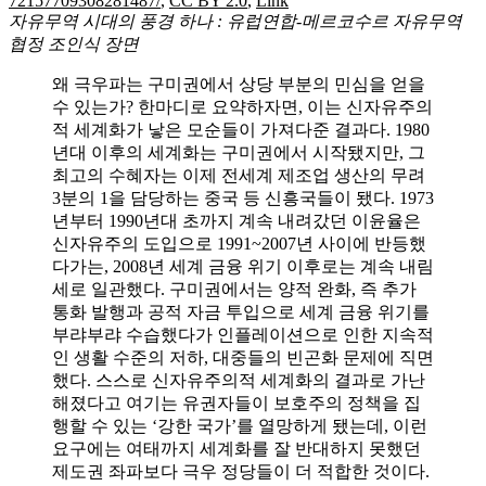
72157709308281487/
,
CC BY 2.0
,
Link
자유무역 시대의 풍경 하나 : 유럽연합-메르코수르 자유무역
협정 조인식 장면
왜 극우파는 구미권에서 상당 부분의 민심을 얻을
수 있는가? 한마디로 요약하자면, 이는 신자유주의
적 세계화가 낳은 모순들이 가져다준 결과다. 1980
년대 이후의 세계화는 구미권에서 시작됐지만, 그
최고의 수혜자는 이제 전세계 제조업 생산의 무려
3분의 1을 담당하는 중국 등 신흥국들이 됐다. 1973
년부터 1990년대 초까지 계속 내려갔던 이윤율은
신자유주의 도입으로 1991~2007년 사이에 반등했
다가는, 2008년 세계 금융 위기 이후로는 계속 내림
세로 일관했다. 구미권에서는 양적 완화, 즉 추가
통화 발행과 공적 자금 투입으로 세계 금융 위기를
부랴부랴 수습했다가 인플레이션으로 인한 지속적
인 생활 수준의 저하, 대중들의 빈곤화 문제에 직면
했다. 스스로 신자유주의적 세계화의 결과로 가난
해졌다고 여기는 유권자들이 보호주의 정책을 집
행할 수 있는 ‘강한 국가’를 열망하게 됐는데, 이런
요구에는 여태까지 세계화를 잘 반대하지 못했던
제도권 좌파보다 극우 정당들이 더 적합한 것이다.