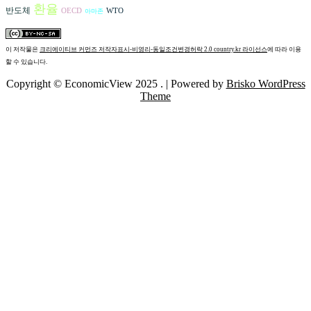
환율
반도체
OECD
WTO
아마존
이 저작물은
크리에이티브 커먼즈 저작자표시-비영리-동일조건변경허락 2.0 country.kr 라이선스
에 따라 이용
할 수 있습니다.
Copyright © EconomicView 2025 .
| Powered by
Brisko WordPress
Theme