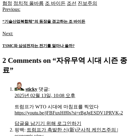
협정
정치적 올바름
조 바이든
조선
진보주의
Previous:
글
탐
“기술산업복합체”의 등장을 경고하는 조 바이든
색
Next:
TSMC와 삼성전자는 전기를 얼마나 쓸까?
2 Comments on “
자유무역 시대 시즌 종
료
”
sticky
댓글:
2025년 02월 13일, 10:08 오후
트럼프가 WTO 시대에 마침표를 찍었다
https://youtu.be/jFBFuxHff0s?si=rBgJgESDV1PRVK-2
답글을 남기기 위해 로그인하기
핑백:
트럼프가 촉발한 신(新)군사적 케인즈주의 |
economic view