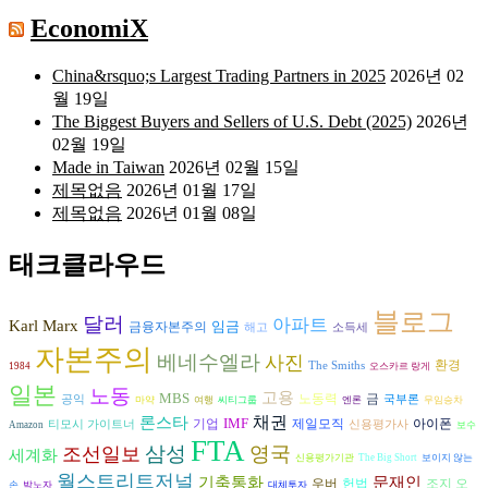
EconomiX
China&rsquo;s Largest Trading Partners in 2025
2026년 02
월 19일
The Biggest Buyers and Sellers of U.S. Debt (2025)
2026년
02월 19일
Made in Taiwan
2026년 02월 15일
제목없음
2026년 01월 17일
제목없음
2026년 01월 08일
태크클라우드
블로그
달러
아파트
Karl Marx
임금
금융자본주의
해고
소득세
자본주의
베네수엘라
사진
환경
The Smiths
1984
오스카르 랑게
일본
노동
고용
MBS
노동력
금
공익
국부론
마약
여행
씨티그룹
엔론
무임승차
론스타
채권
IMF
아이폰
기업
제일모직
티모시 가이트너
신용평가사
Amazon
보수
FTA
삼성
영국
조선일보
세계화
신용평가기관
The Big Short
보이지 않는
월스트리트저널
기축통화
문재인
헌법
조지 오
우버
손
박노자
대체투자