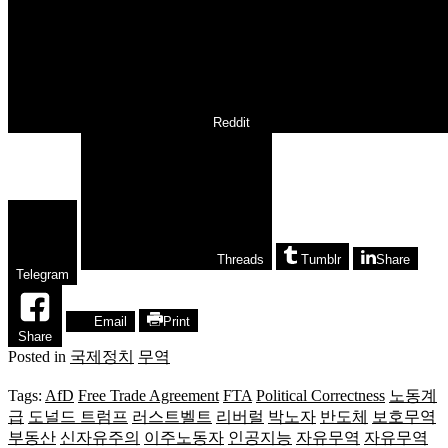
Reddit
Threads
Tumblr
Share
Telegram
Email
Print
Share
Posted in
국제정치
무역
Tags:
AfD
Free Trade Agreement
FTA
Political Correctness
노동계
급
도널드 트럼프
러스트벨트
리버럴
박노자
반도체
보호무역
부동산
신자유주의
이주노동자
인공지능
자유무역
자유무역