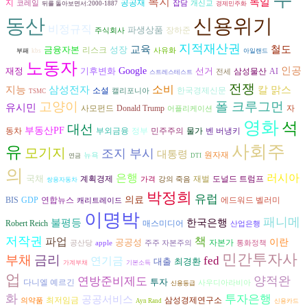
복지
독일
공공재
지
코레일
잡담
개신교
뒤를 돌아보면서:2000-1887
경제민주화
동산
신용위기
비정규직
파생상품
장하준
무상급
주식회사
지적재산권
교육
철도
금융자본
성장
리스크
식
사유화
부패
kbs
아일랜드
노동자
인공
재정
기후변화
Google
선거
삼성물산
AI
전세
스트레스테스트
전쟁
지능
삼성전자
소비
칼 맑스
소설
한국경제신문
캘리포니아
TSMC
고양이
폴 크루그먼
유시민
자
사모펀드
Donald Trump
어플리케이션
영화
석
대선
부동산PF
동차
벤 버냉키
부외금융
정부
민주주의
물가
사회주
유
모기지
조지 부시
대통령
원자재
뉴욕
연금
DTI
의
은행
러시아
국채
재벌
도널드 트럼프
계획경제
가격
강의 죽음
쌍용자동차
박정희
유럽
의료
연합뉴스
BIS
GDP
에드워드 벨러미
캐리트레이드
이명박
패니메
불평등
한국은행
Robert Reich
매스미디어
산업은행
저작권
파업
책
공공성
이란
자본가
공산당
apple
주주 자본주의
통화정책
민간투자사
부채
금리
fed
연기금
대출
최경환
가계부채
기본소득
업
양적완
연방준비제도
투자
다니엘 예르긴
사우디아라비아
신용등급
화
투자은행
공공서비스
최저임금
삼성경제연구소
의약품
Ayn Rand
신용카드