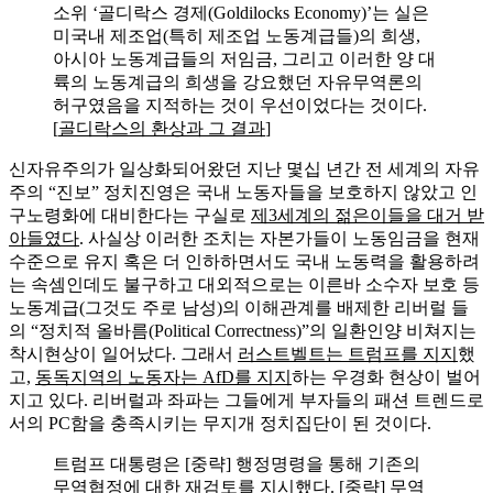
소위 ‘골디락스 경제(Goldilocks Economy)’는 실은
미국내 제조업(특히 제조업 노동계급들)의 희생,
아시아 노동계급들의 저임금, 그리고 이러한 양 대
륙의 노동계급의 희생을 강요했던 자유무역론의
허구였음을 지적하는 것이 우선이었다는 것이다.
[
골디락스의 환상과 그 결과
]
신자유주의가 일상화되어왔던 지난 몇십 년간 전 세계의 자유
주의 “진보” 정치진영은 국내 노동자들을 보호하지 않았고 인
구노령화에 대비한다는 구실로
제3세계의 젊은이들을 대거 받
아들였다
. 사실상 이러한 조치는 자본가들이 노동임금을 현재
수준으로 유지 혹은 더 인하하면서도 국내 노동력을 활용하려
는 속셈인데도 불구하고 대외적으로는 이른바 소수자 보호 등
노동계급(그것도 주로 남성)의 이해관계를 배제한 리버럴 들
의 “정치적 올바름(Political Correctness)”의 일환인양 비쳐지는
착시현상이 일어났다. 그래서
러스트벨트는 트럼프를 지지
했
고,
동독지역의 노동자는 AfD를 지지
하는 우경화 현상이 벌어
지고 있다. 리버럴과 좌파는 그들에게 부자들의 패션 트렌드로
서의 PC함을 충족시키는 무지개 정치집단이 된 것이다.
트럼프 대통령은 [중략] 행정명령을 통해 기존의
무역협정에 대한 재검토를 지시했다. [중략] 무역