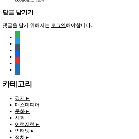
답글 남기기
댓글을 달기 위해서는
로그인
해야합니다.
feedly
twitter
tumblr
facebook
rss
media-
document
카테고리
경제
►
매스미디어
문화
►
사회
이런저런
►
인터넷
►
정치
►