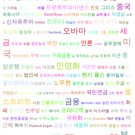
중국
프로젝트파이낸스
그리스
인도
펀드
웰
애플
이재용
심상정
자영업
코로나19
소비에트
David Byrne
포항제철
이스탄불
유로
셜록 홈즈
스위
트위터
자유무역
신자유주의
twitter
아인 랜드
테슬라
제조업
스
오바마
세
증권화
동성애
그림
경제학
노동시간
facebook
이재명
미
금
언론
북한
공유경제
부유세
중앙일보
보험
로널드 레이건
사회화
국
중
구제금융
주택
미군
유동화
데이터센터
배트맨
재무제표
물
성차별
민영화
앙은행
자본론
프랑스
대공황
스
수출
땡땡의 모험
범죄
헨리 폴슨
법인세
동아일보
마트폰
광고
인프라스트럭처
신용평가
레닌
노무현
골드만삭스
구글
유가
플랫폼
시장경제
수
통화
김정렴
공포
월
국민연금
자원공사
원유
제국주의
Bernie Sanders
신용
보호무역
아담 스미스
소유
금융
스트리트
화
인플레이션
시장
밀턴 프리드먼
엘리자베스 워렌
프레디맥
폐
공기업
민주당
이스라엘
규제
주식
에너지
음악
창작
김
국유화
박
이주노동자
한진중공업
대중
S&P
유동성
무디스
미술
무인화
Economist
근혜
금융위기
대운하
핵무기
프리드리히 엥겔스
레버리
Friedrich Engels
부