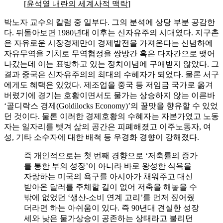
[
윤석열 내란의 세계사적 맥락
]
박노자 교수의 칼럼 중 일부다. 그의 분석에 상당 부분 공감한
다. 뒤돌아보면 1980년대 이후는 신자유주의 시대였다. 지구촌
은 자유로운 시장경제만이 경제발전을 가져온다는 신념하에
자유무역을 기치로 무역협정을 쌍방간 혹은 다자간으로 맺어
나갔는데 이는 표방하고 있는 정치이념에 구애받지 않았다. 그
결과 중국은 신자유주의의 최대의 수혜자가 되었다. 물론 서구
에게도 혜택은 있었다. 제조업을 중국 등 저임금 국가로 옮겨
버렸기에 경기는 호황이면서도 물가는 상승하지 않는 이른바
‘골디락스 경제(Goldilocks Economy)’의 꿀맛을 향유할 수 있었
던 것이다. 물론 이러한 경제호황의 수혜자는 자본가였고 노동
자는 일자리를 뺏겨 삶의 공간은 피폐해졌고 이주노동자, 여
성, 기타 소수자에 대한 배척 등 우경화 경향이 강해졌다.
즉 개인적으로는 첫 번째 경향으로 ‘저축률의 증가
를 통한 부의 성장’이 아니라 바로 왕성한 식욕을
자랑하는 미국의 욕구를 아시아가 채워주고 대신
받아온 달러를 주체할 길이 없어 저축을 해놓을 수
밖에 없었던 ‘생산-소비 연계 고리’를 먼저 짚어줬
더라면 하는 아쉬움이 있다. 즉 90년대 견실한 성장
세와 낮은 물가상승이 공존하는 상태라고 불리던