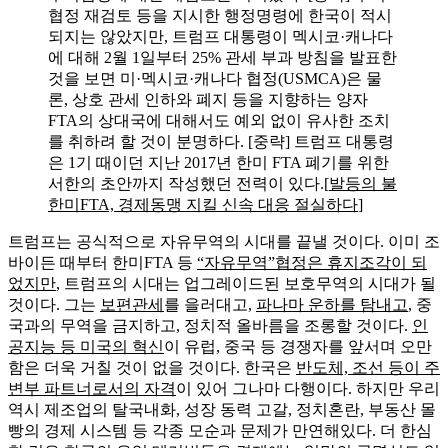
협정 재검토 등을 지시한 행정명령에 한국이 적시
되지는 않았지만, 트럼프 대통령이 멕시코·캐나다
에 대해 2월 1일부터 25% 관세 부과 방침을 발표한
것을 보면 미·멕시코·캐나다 협정(USMCA)은 물
론, 상호 관세 인하와 폐지 등을 지향하는 양자
FTA의 상대국에 대해서도 예외 없이 유사한 조치
를 취하려 할 것이 분명하다. [중략] 트럼프 대통령
은 1기 때이던 지난 2017년 한미 FTA 폐기를 위한
서한의 초안까지 작성했던 전력이 있다.[
발등의 불
한미FTA, 경제동맹 지킬 신속 대응 절실하다
]
트럼프는 공식적으로 자유무역의 시대를 끝낼 것이다. 이미 조
바이든 때부터 한미FTA 등
“자유무역”협정은 휴지조각이 되
었지만
, 트럼프의 시대는 업그레이드된 보호무역의 시대가 될
것이다. 그는
보편관세
를 을러대고,
파나마 운하를 탐내고
, 중
국과의 무역을 금지하고, 정치적 올바름을 조롱할 것이다.
인
공지능 등 미국의 혁신
이 유럽, 중국 등 경쟁자를 앞서며 오만
함은 더욱 거칠 것이 없을 것이다. 한국은
반도체,
조선
등이 주
변부 파트너로서의 자격
이 있어 그나마 다행이다. 하지만 우리
역시 제조업의 탈국내화, 성장 동력 고갈, 정치혼란, 부동산 몰
빵의 경제 시스템 등 각종 모순과 문제가 만연해있다. 더 한심