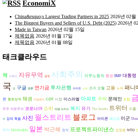
EconomiX
China&rsquo;s Largest Trading Partners in 2025
2026년 02월
The Biggest Buyers and Sellers of U.S. Debt (2025)
2026년 0
Made in Taiwan
2026년 02월 15일
제목없음
2026년 01월 17일
제목없음
2026년 01월 08일
태크클라우드
사회주의
자유무역
책
대통령
이주노동자
IMF
환경
스위스
공포
국
패니
구글
투자은행
연기금
고용
조지 오웰
뉴욕
물
엔론
아마존
소유
아파트
채권
주택
문재인
본
이스라엘
시장
GDP
통화정책
보험
아일랜드
트위터
복지
소비
유가
코로나19
수출
주주 자본주의
The Smiths
아담 스미스
블로그
월스트리트
사진
미군
아이폰
Don
강의 죽음
개신교
차
일본
박근혜
프로젝트파이낸스
럭처
데이터센터
창작
김정렴
WTO