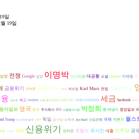
 19일
2월 19일
이명박
전쟁
성장
Google
대공황
이스탄불
소설
이재명
유
잡담
대체투자
메
금융위기
공공서비스
인플레이션
Karl Marx
헌법
국부론
제조업
부패
세금
금융
twitter
facebook
해고
사우디아라비아
심상정
뒤를 돌아보면서:2000-1887
무디
박정희
영국
동아일보
벤 버냉키
통화
BIS
중앙일보
주식회사
신용평가기관
월스
독일
국채
자본가
ald Trump
공산당
소득세
산업은행
오스카르 랑게
1984
Ayn Rand
신용위기
유시민
민주당
프랑스
공
의료
대출
장하준
전세
사회화