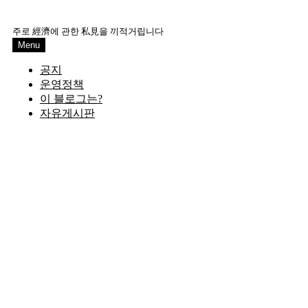
Skip
to
주로 經濟에 관한 私見을 끼적거립니다
content
Menu
공지
운영정책
이 블로그는?
자유게시판