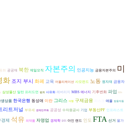
미
자본주의
북한
인공지능
공공재
금융자본주의
동화
제일모직
영화
노동
조지 부시
화폐
교육
금융자
사모펀드
원자재
어플리케이션
파업
MBS
기후변화
삼성물산
에너지
밀턴 프리드먼
레버리지
사유화
스
범죄
kbs
그리스
구제금융
한국은행
파생상품
동성애
이란
리스크
애플
여행
쌍용자동
트리트저널
공공성
부동산PF
수자원공사
부유세
기업
인프라스트
경제민주화
FTA
석유
인도
유경제
자영업
선거
경제학
아인 랜드
물가
의약품
DTI