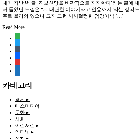
내가 지난 번 글 ‘진보신당을 비판적으로 지지한다’라는 글에 
서 들었던 느낌은 “뭐 대단한 이야기라고 인용까지”라는 생각도 
주로 올라와 있으나 그저 그런 시시껄렁한 점장이식 […]
Read More
feedly
twitter
tumblr
facebook
rss
media-
document
카테고리
경제
►
매스미디어
문화
►
사회
이런저런
►
인터넷
►
정치
►