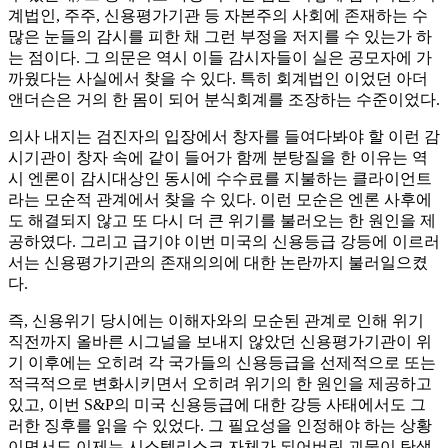
계법인, 주주, 신용평가기관 등 자본주의 사회에 존재하는 수
많은 눈들의 감시를 피한 채 그런 부정을 저지를 수 있는가 하
는 점이다. 그 의문은 역시 이들 감시자들이 실은 공모자에 가
까웠다는 사실에서 찾을 수 있다. 특히 회계법인 이었던 아더
앤더슨은 거의 한 몸이 되어 분식회계를 조장하는 수준이었다.
의사 내지는 검진자의 입장에서 창자를 들여다봐야 할 이런 감
시기관이 창자 속에 같이 들어가 함께 분탕질을 한 이유는 역
시 엔론이 감시대상인 동시에 수수료를 지불하는 클라이언트
라는 모순적 관계에서 찾을 수 있다. 이런 모순은 엔론 사후에
도 해결되지 않고 또 다시 더 큰 위기를 불러오는 한 원인을 제
공하였다. 그리고 급기야 이번 미국의 신용등급 강등에 이르러
서는 신용평가기관의 존재의의에 대한 논란까지 불러일으켰
다.
즉, 신용위기 당시에는 이해자와의 모순된 관계로 인해 위기
직전까지 올바른 시그널을 보내지 않았던 신용평가기관이 위
기 이후에는 오히려 각 국가들의 신용등급을 선제적으로 또는
적극적으로 변화시키면서 오히려 위기의 한 원인을 제공하고
있고, 이번 S&P의 미국 신용등급에 대한 강등 사태에서도 그
러한 징후를 읽을 수 있었다. 그 필요성을 인정해야 하는 상황
이면서도 이제는 시스템리스크 자체가 되어버린 괴물이 탄생