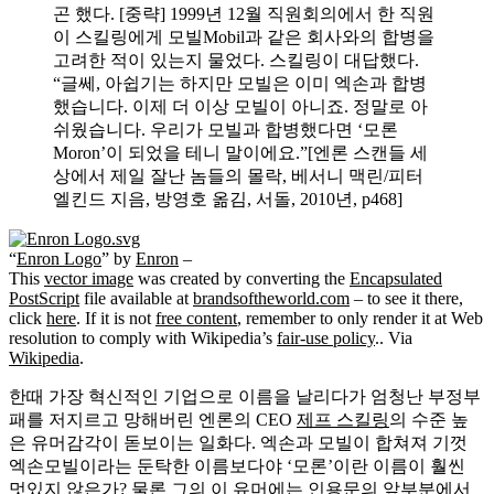
곤 했다. [중략] 1999년 12월 직원회의에서 한 직원
이 스킬링에게 모빌Mobil과 같은 회사와의 합병을
고려한 적이 있는지 물었다. 스킬링이 대답했다.
“글쎄, 아쉽기는 하지만 모빌은 이미 엑손과 합병
했습니다. 이제 더 이상 모빌이 아니죠. 정말로 아
쉬웠습니다. 우리가 모빌과 합병했다면 ‘모론
Moron’이 되었을 테니 말이에요.”[엔론 스캔들 세
상에서 제일 잘난 놈들의 몰락, 베서니 맥린/피터
엘킨드 지음, 방영호 옮김, 서돌, 2010년, p468]
“
Enron Logo
” by
Enron
–
This
vector image
was created by converting the
Encapsulated
PostScript
file available at
brandsoftheworld.com
– to see it there,
click
here
. If it is not
free content
, remember to only render it at Web
resolution to comply with Wikipedia’s
fair-use policy
.. Via
Wikipedia
.
한때 가장 혁신적인 기업으로 이름을 날리다가 엄청난 부정부
패를 저지르고 망해버린 엔론의 CEO
제프 스킬링
의 수준 높
은 유머감각이 돋보이는 일화다. 엑손과 모빌이 합쳐져 기껏
엑손모빌이라는 둔탁한 이름보다야 ‘모론’이란 이름이 훨씬
멋있지 않은가? 물론 그의 이 유머에는 인용문의 앞부분에서