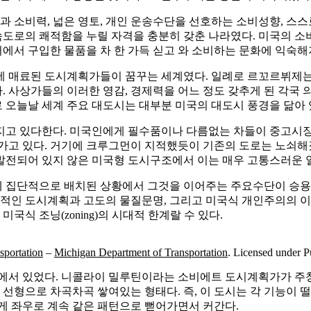
 소비력, 넓은 영토, 개인 운송수단을 선호하는 소비성향, 스
고속도로의 쾌적함을 누릴 자격을 충분히 갖춘 나라였다. 미국의 
에서 구입한 물품을 차 한 가득 싣고 와 소비하는 문화에 익숙해
술에 매료된 도시계획가들이 꿈꾸는 세계였다. 일례로 르꼬르뷔제는
. 사상가들의 이러한 영감, 경제력을 어느 정도 갖추게 된 각국
 오늘날 세계 주요 대도시는 대부분 미국의 대도시 풍경을 닮아 
지고 있다한다. 미국인에게 필수품이나 다름없는 차들이 중고시장에
어가고 있다. 거기에 크루그먼이 지적했듯이 기존의 도로는 노쇠해
발전되어 있지 않은 미국형 도시구조에서 이는 매우 고통스러운 
역에 집단적으로 배치된 상황에서 그것을 이어주는 주요수단이 승용
상적인 도시계획과 고도의 물질문명, 그리고 미국식 개인주의의 
국식 조닝(zoning)의 시대적 한계랄 수 있다.
sportation
–
Michigan Department of Transportation
. Licensed under 
 있었다. 니콜라이 밀루틴이라는 소비에트 도시계획가가 주창한 ‘선
 선형으로 차곡차곡 쌓여있는 형태다. 즉, 이 도시는 각 기능이
게 좌우로 계속 같은 패턴으로 뻗어가면서 커간다.