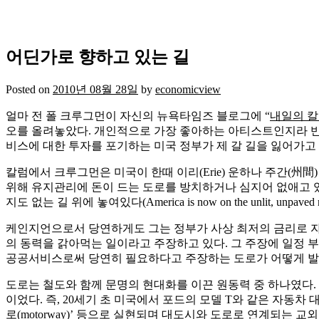
어딘가로 향하고 있는 길
Posted on
2010년 08월 28일
by
economicview
얼마 전 폴 크루그먼이 자신의 뉴욕타임즈 블로그에 “
내일의 칼럼을
오를 올려놓았다. 개인적으로 가장 좋아하는 아티스트인지라 반
비스에 대한 투자를 포기하는 미국 정부가 제 갈 길을 잃어가고 있
칼럼에서 크루그먼은 미국이 한때 이리(Erie) 운하나 주간(
위해 유지관리에 돈이 드는 도로를 방치하거나 심지어 없애고 있
지도 없는 길 위에 놓여있다(America is now on the unlit, unpaved
케인지언으로서 당연하게도 그는 정부가 사상 최저의 금리로 
의 동력을 갉아먹는 일이라고 주장하고 있다. 그 주장에 일정 
공공서비스로써 당연히 필요하다고 주장하는 도로가 어떻게 발전
도로는 철도와 함께 문명의 현대화를 이끈 원동력 중 하나였다.
이었다. 즉, 20세기 초 미국에서 포드의 모델 T와 같은 자
로(motorway)’ 등으로 실현되며 대도시와 도로로 연계되는 