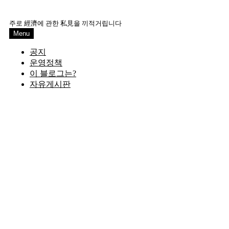
Skip
to
주로 經濟에 관한 私見을 끼적거립니다
content
Menu
공지
운영정책
이 블로그는?
자유게시판