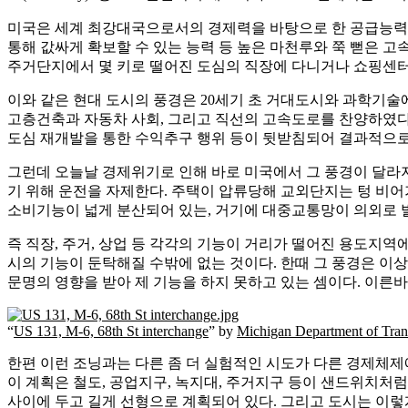
미국은 세계 최강대국으로서의 경제력을 바탕으로 한 공급능력과
통해 값싸게 확보할 수 있는 능력 등 높은 마천루와 쭉 뻗은 
주거단지에서 몇 키로 떨어진 도심의 직장에 다니거나 쇼핑센터
이와 같은 현대 도시의 풍경은 20세기 초 거대도시와 과학기
고층건축과 자동차 사회, 그리고 직선의 고속도로를 찬양하였다
도심 재개발을 통한 수익추구 행위 등이 뒷받침되어 결과적으로
그런데 오늘날 경제위기로 인해 바로 미국에서 그 풍경이 달라
기 위해 운전을 자제한다. 주택이 압류당해 교외단지는 텅 비
소비기능이 넓게 분산되어 있는, 거기에 대중교통망이 의외로 
즉 직장, 주거, 상업 등 각각의 기능이 거리가 떨어진 용도지
시의 기능이 둔탁해질 수밖에 없는 것이다. 한때 그 풍경은 이
문명의 영향을 받아 제 기능을 하지 못하고 있는 셈이다. 이른바 미
“
US 131, M-6, 68th St interchange
” by
Michigan Department of Tran
한편 이런 조닝과는 다른 좀 더 실험적인 시도가 다른 경제체제에서
이 계획은 철도, 공업지구, 녹지대, 주거지구 등이 샌드위치처럼
사이에 두고 길게 선형으로 계획되어 있다. 그리고 도시는 이렇