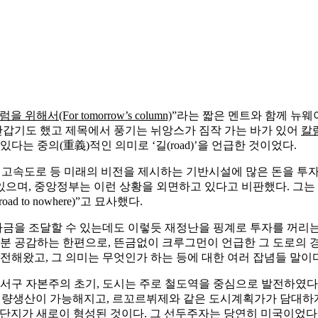
 위해서(For tomorrow’s column)
”라는 짧은 멘트와 함께 뉴
갑기도 했고 제목에서 풍기는 뉘앙스가 짐작 가는 바가 있어
칼
다는 중의(重義)적인 의미로 ‘길(road)’을 언급한 것이었다.
州間) 고속도로 등 미래의 비전을 제시하는 기반시설에 많은 돈을 
으며, 중앙정부는 이런 상황을 외면하고 있다고 비판했다. 그는 이
 road to nowhere)”고 묘사했다.
자금을 조달할 수 있는데도 이렇듯 재정난을 핑계로 투자를 꺼리
부분 공감하는 한편으로, 뜬금없이 크루그먼이 언급한 그 도로의 
해왔고, 그 의미는 무엇인가 하는 등에 대한 여러 잡념들 말이다
 서구 자본주의 초기, 도시는 주로 철도역을 중심으로 발전하였다
동차 대량생산이 가능해지고, 르꼬르뷔제와 같은 도시계획가가 담대
교외단지가 새로이 형성된 것이다. 그 선두주자는 당연히 미국이었다