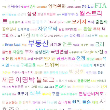
FTA
양적완화
벤 버냉키
음악
중앙일보
배트맨
부채
Economist
Bernie Sanders
월스트리
삼성
공공재
도널드 트럼프
어플리케이션
보이지 않는 손
보수
트
모기지
금융위기
증권화
국채
주식
David Byrne
GDP
셜록 홈즈
물
자유무역
환율
책
공유경제
주택
밀턴 프리드먼
강의 죽음
심상정
범죄
대선
그리스
동아일보
칼 맑스
스마트폰
다니엘 예르긴
가격
공포
아담 스미
부동산
언론
금리
세계화
Robert Reich
유로
국부론
스
사회화
여행
부채
국민연금
사진
삼성전자
자영업
플랫폼
Google
전
신용평가기관
전쟁
은행
연기금
공공서비스
유
아이폰
제국주의
소설
세
김정렴
apple
트위터
구제금융
시민
시장경제
계획경제
티모시 가이트너
씨티그룹
무인화
박정희
자동차
프리드리히 엥겔스
환경
유동화
레버리지
김대중
재무제표
이명박
세금
블로그
금융자본
에너지
노동시간
테슬라
S&P
론스타
선거
조지 오웰
부외금융
최저임금
매스미디어
해고
무임승차
Ayn Rand
마약
석유
구글
연방준비제도
핵무기
부유세
기
주주 자본주의
보호무역
미술
사
헨리 폴슨
대공황
소비에트
재정
삼성물산
경제학
업
금
캘리포니아
회주의