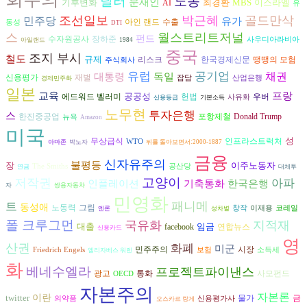
달러
노동
문재인
기후변화
최경환
MBS
이스라엘
AI
유
조선일보
박근혜
골드만삭
민주당
유가
수출
아인 랜드
동성
DTI
스
월스트리트저널
펀드
수자원공사
장하준
사우디아라비아
아일랜드
1984
중국
조지 부시
철도
규제
리스크
한국경제신문
땡땡의 모험
주식회사
유럽
공기업
독일
채권
대통령
재벌
신용평가
잡담
산업은행
경제민주화
일본
교육
프랑
공공성
헌법
에드워드 벨러미
우버
사유화
신용등급
기본소득
노무현
투자은행
스
한진중공업
포항제철
Donald Trump
뉴욕
Amazon
미국
성
무상급식
인프라스트럭처
WTO
아마존
박노자
뒤를 돌아보면서:2000-1887
금융
신자유주의
불평등
장
이주노동자
The Smiths
공산당
연금
대체투
고양이
저작권
아파
인플레이션
기축통화
한국은행
자
쌍용자동차
민영화
패니메
트
동성애
노동력
그림
창작
이재용
코레일
엔론
성차별
폴 크루그먼
국유화
지적재
대출
임금
연합뉴스
facebook
신용카드
영
산권
화폐
미군
시장
민주주의
Friedrich Engels
보험
소득세
엘리자베스 워렌
화
베네수엘라
프로젝트파이낸스
광고
통화
사모펀드
OECD
자본주의
자본론
twitter
이란
금
물가
의약품
신용평가사
오스카르 랑게