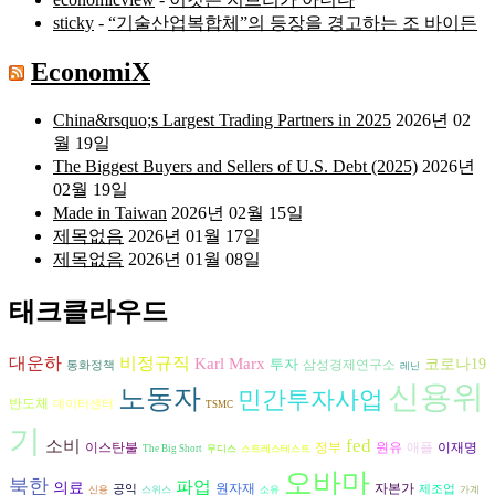
sticky
-
“기술산업복합체”의 등장을 경고하는 조 바이든
EconomiX
China&rsquo;s Largest Trading Partners in 2025
2026년 02
월 19일
The Biggest Buyers and Sellers of U.S. Debt (2025)
2026년
02월 19일
Made in Taiwan
2026년 02월 15일
제목없음
2026년 01월 17일
제목없음
2026년 01월 08일
태크클라우드
대운하
비정규직
Karl Marx
투자
코로나19
삼성경제연구소
통화정책
레닌
신용위
노동자
민간투자사업
반도체
데이터센터
TSMC
기
fed
소비
원유
이스탄불
정부
애플
이재명
The Big Short
무디스
스트레스테스트
오바마
북한
파업
의료
자본가
원자재
공익
제조업
신용
스위스
소유
가계