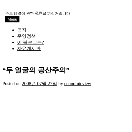
Skip
to
주로 經濟에 관한 私見을 끼적거립니다
content
Menu
공지
운영정책
이 블로그는?
자유게시판
“두 얼굴의 공산주의”
Posted on
2008년 07월 27일
by
economicview