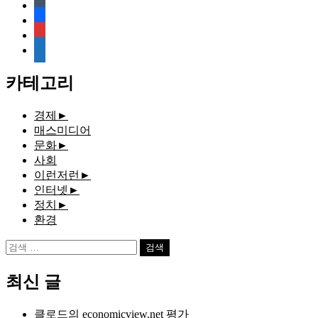
tumblr
facebook
rss
media-
document
카테고리
경제
►
매스미디어
문화
►
사회
이런저런
►
인터넷
►
정치
►
환경
검
색:
최신 글
클로드의 economicview.net 평가