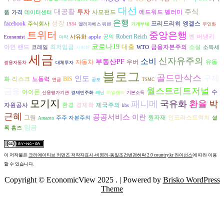
대선
대공황
투자
주식
사모펀드
에드워드 벨러미
품
가격
데이터센터
은행
성장
프리드리히 엥겔스
facebook
주식회사
1984
엘리자베스 워렌
가계부채
무인화
트위터
중앙은행
벤 버냉키
Robert Reich
사유화
apple
공익
Economist
마약
코로나19
대출
금융자본주의
아인 랜드
최저임금
소설
코레일
WTO
소득세
사회화
세금
신자유주의
소비
부동산PF
자동차
우버
유동
쌍용자동차
대체투자
블로그
골드만삭스
구제
인도
리스크
노동력
화
BIS
연금
공포
TSMC
월스트리트저널
금융
아이폰
수
신용평가기관
경제민주화
레닌
아일랜드
기본소득
모기지
패니메
국유화
환율
박
자원공사
환경
경제학
제국주의
kbs
근혜
공공서비스
이란
그림
원자재
인프라스트럭처
주주 자본주의
셜
Amazon
임금
록 홈즈
이 저작물은
크리에이티브 커먼즈 저작자표시-비영리-동일조건변경허락 2.0 country.kr 라이선스
에 따라 이용
할 수 있습니다.
Copyright © EconomicView 2025 .
| Powered by
Brisko WordPress
Theme