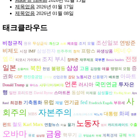
Made in Taiwan
2026년 02월 15일
제목없음
2026년 01월 17일
제목없음
2026년 01월 08일
태크클라우드
조선일보
비정규직
연방준
원유
조지 오웰
무상급식
개신교
제조업
소유
베네수
비제도
삼성전자
프랑스
IMF
파생상품
시장
민주주의
창작
엘라
전쟁
조지 부시
장하준
티모시 가이트너
재무제표
국부론
Bernie Sanders
일본
삼성
북한
증
불평등
고용
헌법
애플
땡땡의 모험
김정렴
신용카드
권화
아파트
GDP
한진중공업
노동시간
신용평가
산업은행
잡담
배트맨
성차별
언론
국민연금
러시아
투자은
Donald Trump
사우디아라비아
물
무디스
행
스마트폰
동성애
David Byrne
삼성물산
밀턴 프리드먼
이재용
The Big Short
Ayn
사
유럽
fed
기축통화
연기금
최경환
재벌
부유세
Friedrich Engels
Rand
자본주의
회주의
화폐
대통령
MBS
스트레스테스트
박노자
엔론
노동자
철도
Karl Marx
펀드
연합뉴스
수출
물가
캐리트레이드
미술
범죄
오바마
금융
핵무기
규제
금
계획경제
부외
유로
심상정
무임승차
부패