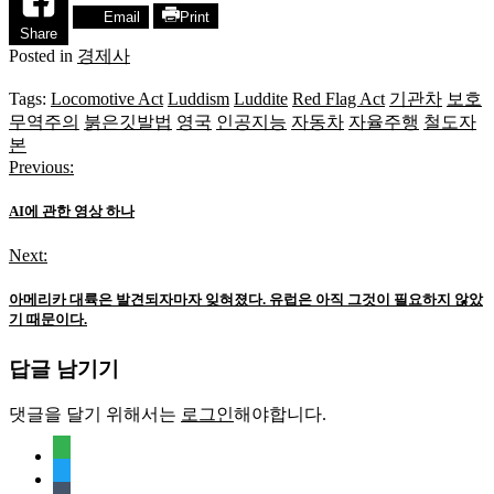
Email
Print
Share
Posted in
경제사
Tags:
Locomotive Act
Luddism
Luddite
Red Flag Act
기관차
보호
무역주의
붉은깃발법
영국
인공지능
자동차
자율주행
철도자
본
Previous:
글
탐
AI에 관한 영상 하나
색
Next:
아메리카 대륙은 발견되자마자 잊혀졌다. 유럽은 아직 그것이 필요하지 않았
기 때문이다.
답글 남기기
댓글을 달기 위해서는
로그인
해야합니다.
feedly
twitter