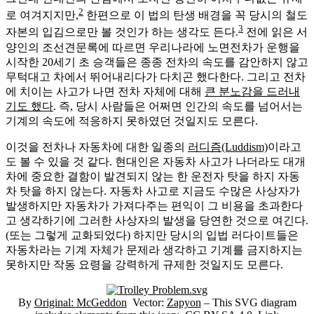
2
로 여겨지지만,
한편으로 이 법의 탄생 배경을 꼭 당시의 철도
3
자본의 입김으로만 볼 것인가 하는 생각도 든다.
전에 읽은 서
양인의 조선견문록에 따르면 우리나라에 노면전차가 운행을
시작한 20세기 초 승객들은 종종 전차의 속도를 감안하지 않고
무턱대고 차에서 뛰어내리다가 다치곤 했다한다. 그리고 전차
에 치이는 사고가 나면 전차 자체에 대해
큰 분노감을 드러내
기도 했다
. 즉, 당시 사람들은 어쩌면 인간의 속도를 넘어서는
기계의 속도에 적응하지 못하였던 것일지도 모른다.
이것을 전차나 자동차에 대한 일종의
러디즘(Luddism)
이라고
도 볼 수 있을 것 같다. 현대인은 자동차 사고가 나더라도 대개
차에 중요한 결함이 발견되지 않는 한 운전자 탓을 하지 자동
차 탓을 하지 않는다. 자동차 사고로 지금도 수많은 사상자가
발생하지만 자동차가 가져다주는 편익이 그 비용을 초과한다
고 생각하기에 그러한 사상자의 발생을 당연한 것으로 여긴다.
(또는 그렇게 교화되었다) 하지만 당시의 입법 러다이트들은
자동차라는 기계 자체가 문제라 생각하고 기계를 금지하지는
못하지만 작동 요령을 강력하게 규제한 것일지도 모른다.
By
Original:
McGeddon
Vector:
Zapyon
– This SVG diagram