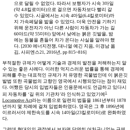
으로 달릴 수 없었다. 따라서 보행자가 시속 3마일
(약 4.8킬로미터)으로 걸으면 자동차보다 빨리 갈
수 있었다. 시골에서는 시속 4마일(6.4킬로미터)까
지 가속페달을 밟을 수 있었다. 더욱 안전을 기하기
위해 운전자가 아닌 다른 사람이 자동차가 가는 길
60야드(약 55미터) 앞에서 낮에는 붉은 깃발을, 밤
에는 등불을 흔들어 차가 온다는 사실을 알려야 했
다. [2030 에너지전쟁, 대니얼 예긴 지음, 이경남 옮
김, 사피엔스21, 2016년, pp 815~816]
부적절한 규제가 어떻게 기술과 경제의 발전을 저해하는지 알
수 있는 좋은 사례다. 이러한 억지스러운 법률을 통해 경제에
피해를 주는 대표적인 규제가 저 유명한 곡물법인데 이 붉은깃
발법 또한 곡물법의 고향인 영국에서 시행되었다는 점이 재밌
다. 어쨌든 당시의 입법자들은 인용문에서도 언급하고 있다시
1
피 자동차를 ‘길 위의 기관차’라 인식하고 있었기에
Locomotive Act
라는 이름으로 일련의 법들을 1861년부터 1878
년까지 몇 차례에 걸쳐 입법화하였다. 영국은 그 후 1896년에
이르러서야 제한속도를 시속 14마일(23킬로미터)로 완화하였
다.
그런데 현대인의 관점에서 보자면 당연히 어처구니없는 규제