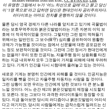
includes elements from this icon:,
CC BY-SA 4.0
,
Link
이 유명한 그림에서 누가 ‘어느 차선으로 갈래’라고 묻고 당신
이 ‘1명 쪽으로’라고 답하면 당신은 현대인이자 공리주의자다.
러다이트는 아마도 전차를 운행하지 않을 것이다.
물론 당시 영국 경제가 다른 나라를 앞지르고 있기에 곡물법이
라는 보호무역주의와 붉은깃발법이라는 기존 자본의 이익 보
호에 더 적극적이었을 것이다. 그렇지만 그런 법이 먹혀들기
위해서는 일반인도 그 보수(保守) 심리를 공유하여야 원활한
규제가 가능했을 것이라는 점에서 신문물에 대한 공포감은 어
느 정도 보편적이었을 것이다. 그런데 그런 정서가 현대인에게
는 없을까? 우리 또한 인공지능, 자율주행 등이 상용화를 타진
하는 지금 내외부자 모두 그것들이 가져올 피해에 대해 우려하
고 있다. 기계가 인간을 다시 시험대에 올려놓고 있는 것이다.
새로운 기계는 분명히 인간에게 피해를 줄 것이다. 인공지능은
일자리를 뺏을 것이고 자율주행 자동차는 사람을 칠 것이다.
그런 상황이 오면 우리는 인간에게 당한 것보다 더 큰 분노를
느낄 것이다. 어느 순간 제2의 붉은깃발법의 제정을 시도할지
도 모른다. 또는 그보다 더 과격한 러다이트들이 등장할 수도
있다. 지금 돌아보면 당시의 러디즘이나 붉은깃발법이 어리석
다고 여기지만, 당시의 사람들에게는 급작스럽게 밀려드는 신