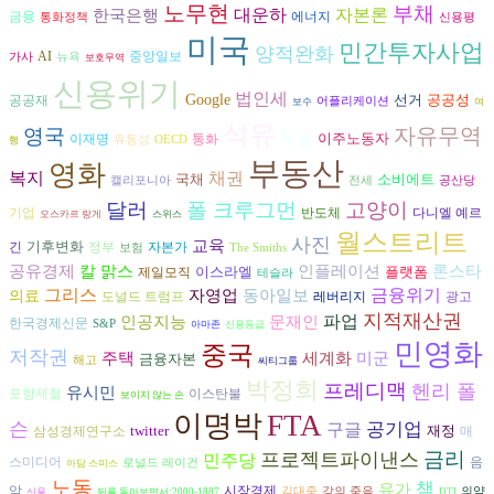
노무현
부채
대운하
자본론
한국은행
에너지
금융
통화정책
신용평
미국
민간투자사업
양적완화
AI
중앙일보
가사
뉴욕
보호무역
신용위기
법인세
Google
선거
공공성
공공재
어플리케이션
보수
여
석유
자유무역
영국
독일
이주노동자
이재명
통화
유동성
OECD
행
부동산
영화
복지
채권
국채
소비에트
캘리포니아
전세
공산당
달러
폴 크루그먼
고양이
반도체
다니엘 예르
기업
오스카르 랑게
스위스
월스트리트
사진
교육
기후변화
긴
자본가
정부
보험
The Smiths
인플레이션
론스타
공유경제
칼 맑스
이스라엘
플랫폼
제일모직
테슬라
그리스
금융위기
동아일보
자영업
의료
도널드 트럼프
광고
레버리지
지적재산권
파업
인공지능
문재인
한국경제신문
S&P
아마존
신용등급
민영화
중국
저작권
주택
세계화
미군
금융자본
해고
씨티그룹
박정희
프레디맥
헨리 폴
유시민
포항제철
이스탄불
보이지 않는 손
이명박
FTA
슨
구글
공기업
twitter
재정
삼성경제연구소
매
금리
프로젝트파이낸스
민주당
음
스미디어
로널드 레이건
아담 스미스
노동
책
유가
악
시장경제
김대중
강의 죽음
의약
신용
뒤를 돌아보면서:2000-1887
DTI