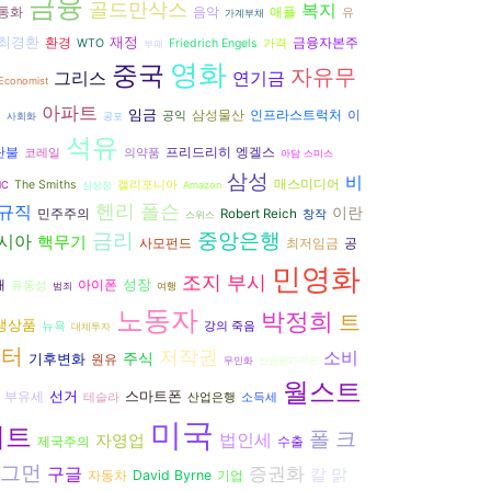
금융
골드만삭스
복지
음악
통화
애플
유
가계부채
최경환
재정
환경
금융자본주
WTO
Friedrich Engels
가격
부패
영화
중국
자유무
그리스
연기금
Economist
역
아파트
임금
삼성물산
인프라스트럭처
이
공익
사회화
공포
석유
프리드리히 엥겔스
탄불
코레일
의약품
아담 스미스
삼성
비
매스미디어
The Smiths
캘리포니아
MC
심상정
Amazon
헨리 폴슨
규직
이란
민주주의
Robert Reich
창작
스위스
금리
중앙은행
시아
핵무기
공
사모펀드
최저임금
민영화
조지 부시
성장
재
아이폰
유동성
범죄
여행
노동자
박정희
트
생상품
뉴욕
강의 죽음
대체투자
위터
저작권
소비
주식
기후변화
원유
무인화
신용평가기관
월스트
선거
스마트폰
부유세
테슬라
산업은행
소득세
미국
리트
폴 크
법인세
자영업
수출
제국주의
그먼
증권화
구글
칼 맑
자동차
David Byrne
기업