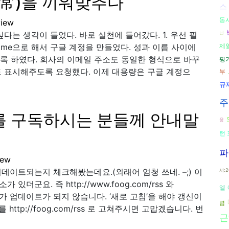
(日常)을 끼워맞추다
스
동
iew
다는 생각이 들었다. 바로 실천에 들어갔다. 1. 우선 필
닌
l name으로 해서 구글 계정을 만들었다. 성과 이름 사이에
제
도록 하였다. 회사의 이메일 주소도 동일한 형식으로 바꾸
평
도 표시해주도록 요청했다. 이제 대용량은 구글 계정으
부
규
주
를 구독하시는 분들께 안내말
용
턴
파
iew
데이트되는지 체크해봤는데요.(외래어 엄청 쓰네. –;) 이
서:2
군요. 즉 http://www.foog.com/rss 와
엘
gCom 주소가 업데이트가 되지 않습니다. ‘새로 고침’을 해야 갱신이
렴
tp://foog.com/rss 로 고쳐주시면 고맙겠습니다. 번
근