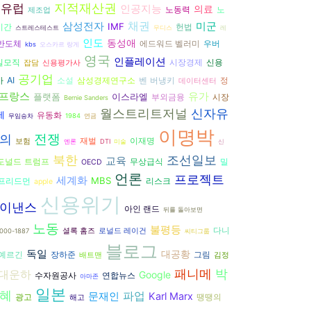
지적재산권
유럽
인공지능
의료
노동력
노
제조업
삼성전자
채권
미군
IMF
헌법
시간
스트레스테스트
무디스
레
인도
동성애
반도체
에드워드 벨러미
우버
kbs
오스카르 랑게
영국
인플레이션
시장경제
일모직
신용
잡담
신용평가사
공기업
AI
벤 버냉키
가
소설
삼성경제연구소
정
데이터센터
유가
프랑스
플랫폼
이스라엘
시장
부외금융
Bernie Sanders
월스트리트저널
신자유
제
유동화
무임승차
1984
연금
이명박
전쟁
의
재벌
이재명
보험
엔론
DTI
미술
신
북한
조선일보
교육
도널드 트럼프
무상급식
밀
OECD
언론
프로젝트
세계화
MBS
리스크
 프리드먼
apple
신용위기
이낸스
아인 랜드
뒤를 돌아보면
노동
불평등
다니
셜록 홈즈
로널드 레이건
000-1887
씨티그룹
블로그
독일
대공황
 예르긴
장하준
그림
배트맨
김정
패니메
박
대운하
Google
수자원공사
연합뉴스
아마존
일본
혜
파업
문재인
Karl Marx
광고
땡땡의
해고