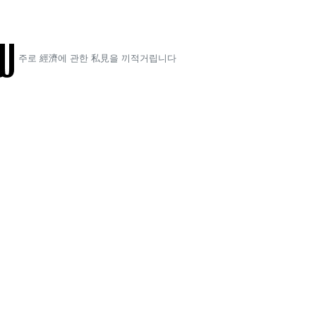
주로 經濟에 관한 私見을 끼적거립니다