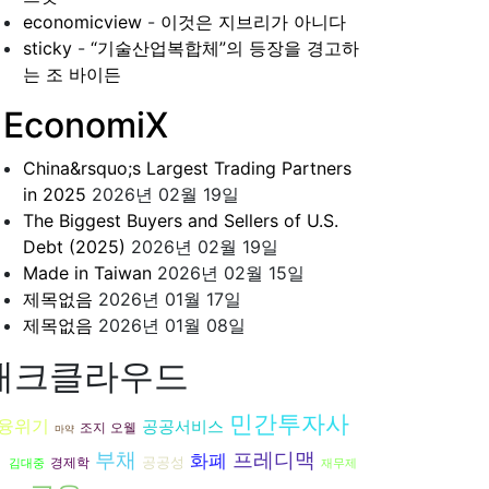
economicview
-
이것은 지브리가 아니다
sticky
-
“기술산업복합체”의 등장을 경고하
는 조 바이든
EconomiX
China&rsquo;s Largest Trading Partners
in 2025
2026년 02월 19일
The Biggest Buyers and Sellers of U.S.
Debt (2025)
2026년 02월 19일
Made in Taiwan
2026년 02월 15일
제목없음
2026년 01월 17일
제목없음
2026년 01월 08일
태크클라우드
민간투자사
융위기
공공서비스
조지 오웰
마약
업
부채
프레디맥
화폐
공공성
경제학
김대중
재무제