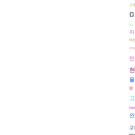
모
지
자
이
무역
민
율
업
고
twi
완
고