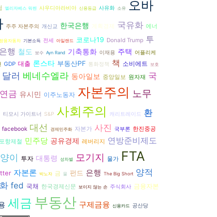
오바
험
사우디아라비아
사유화
엘리자베스 워렌
신용등급
소유
마
국유화
한국은행
에너
계획경제
주주 자본주의
개신교
투
코로나19
Donald Trump
전세
쌍용자동차
기본소득
아일랜드
은행
기축통화
철도
주택
이재용
어플리케
보수
Ayn Rand
책
론스타
부동산PF
대출
소비에트
GDP
션
통화정책
보호
달러
베네수엘라
국
동아일보
중앙일보
원자재
자본주의
노무
연금
유시민
이주노동자
사회주의
현
환
티모시 가이트너
S&P
캐리트레이드
대선
사진
자본가
facebook
한진중공
국부론
경제민주화
연방준비제도
민주당
공유경제
포항제철
레버리지
FTA
모기지
양이
대통령
투자
물가
성차별
양적
자본론
은행
펀드
tter
금
박노자
물
The Big Short
화
fed
국채
금융자본
한국경제신문
주식회사
보이지 않는 손
부동산
세금
구제금융
용
공산당
신용카드