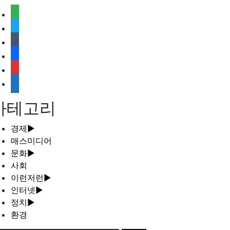
feedly
twitter
tumblr
facebook
rss
media-
document
카테고리
경제
►
매스미디어
문화
►
사회
이런저런
►
인터넷
►
정치
►
환경